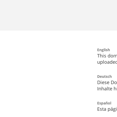
English
This dom
uploaded
Deutsch
Diese Do
Inhalte h
Español
Esta pág