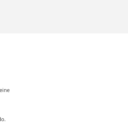
eine
do.