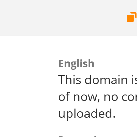
English
This domain i
of now, no co
uploaded.