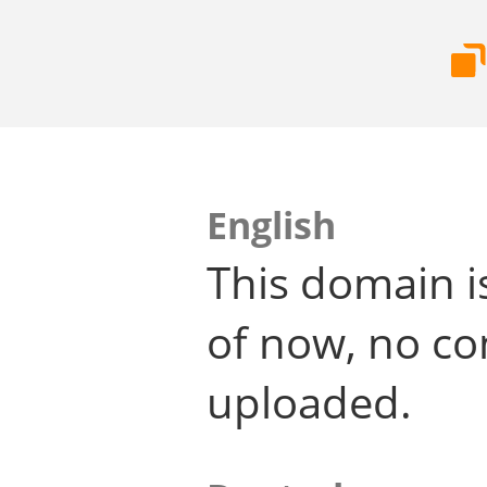
English
This domain i
of now, no co
uploaded.