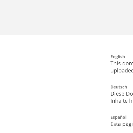
English
This dom
uploaded
Deutsch
Diese Do
Inhalte h
Español
Esta pág