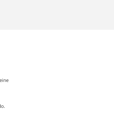
eine
do.