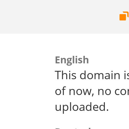
English
This domain i
of now, no co
uploaded.