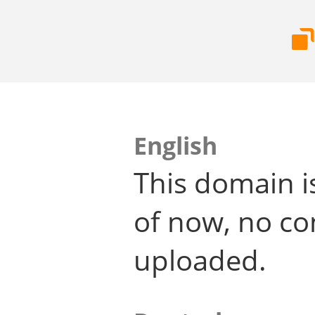
English
This domain i
of now, no co
uploaded.