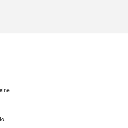
eine
do.