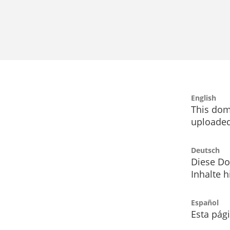
English
This dom
uploaded
Deutsch
Diese Do
Inhalte h
Español
Esta pág