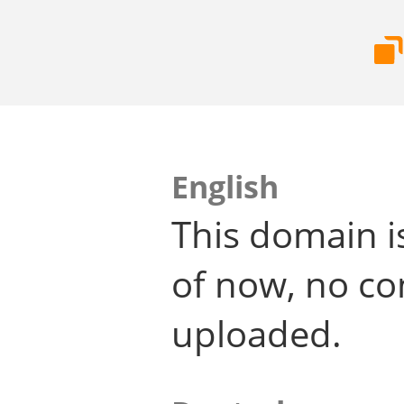
English
This domain i
of now, no co
uploaded.