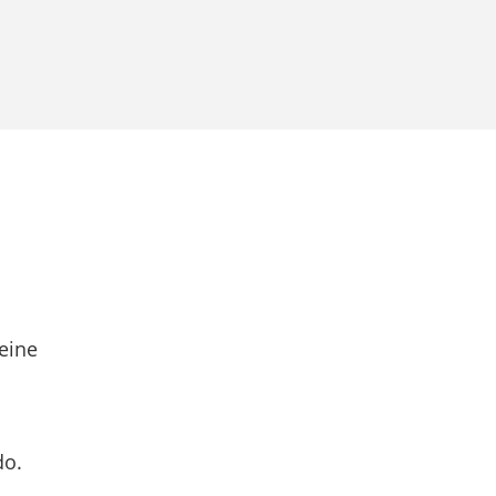
eine
do.