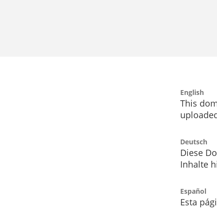
English
This dom
uploaded
Deutsch
Diese Do
Inhalte h
Español
Esta pág