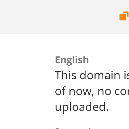
English
This domain i
of now, no co
uploaded.