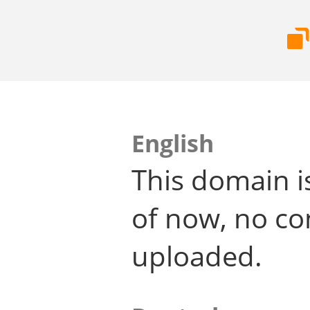
English
This domain i
of now, no co
uploaded.