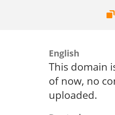
English
This domain i
of now, no co
uploaded.