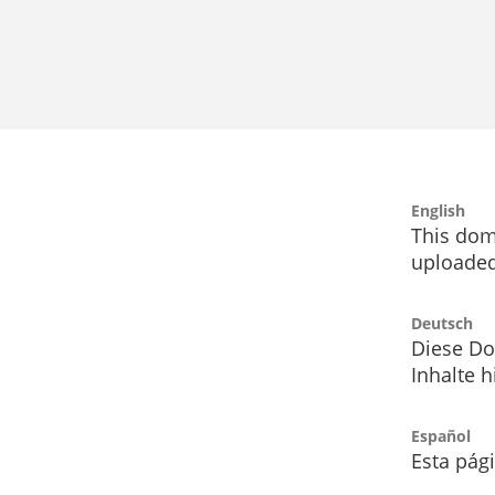
English
This dom
uploaded
Deutsch
Diese Do
Inhalte h
Español
Esta pág