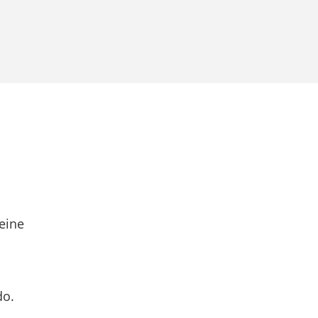
eine
do.