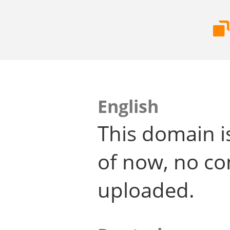
English
This domain i
of now, no co
uploaded.