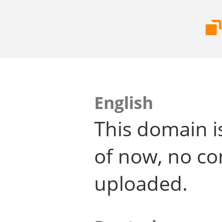
English
This domain i
of now, no co
uploaded.