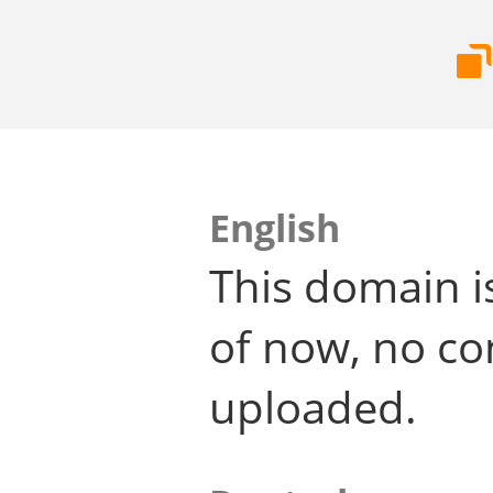
English
This domain i
of now, no co
uploaded.