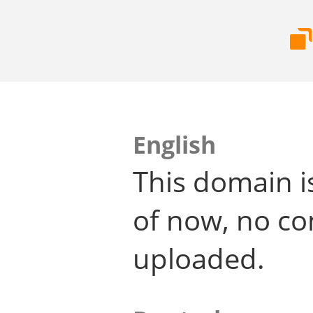
English
This domain i
of now, no co
uploaded.