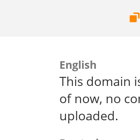
English
This domain i
of now, no co
uploaded.