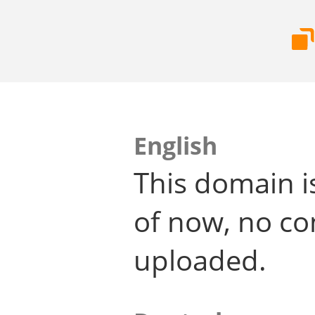
English
This domain i
of now, no co
uploaded.