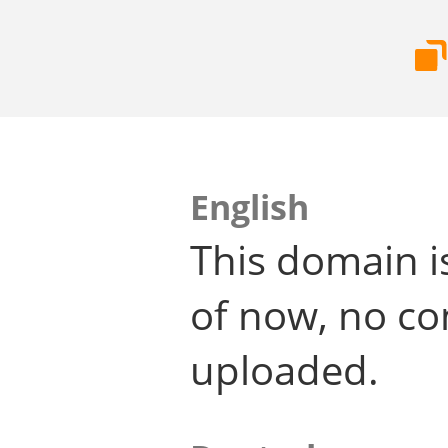
English
This domain i
of now, no co
uploaded.