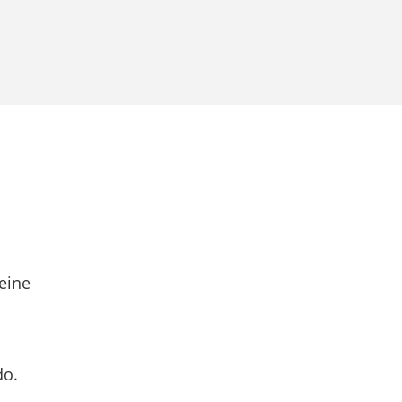
eine
do.