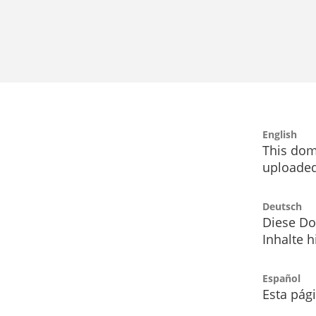
English
This dom
uploaded
Deutsch
Diese Do
Inhalte h
Español
Esta pág