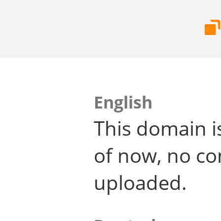
English
This domain i
of now, no co
uploaded.