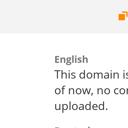
English
This domain i
of now, no co
uploaded.