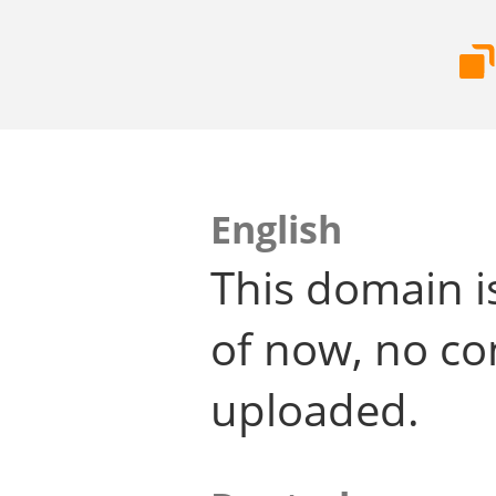
English
This domain i
of now, no co
uploaded.