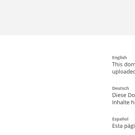
English
This dom
uploaded
Deutsch
Diese Do
Inhalte h
Español
Esta pág