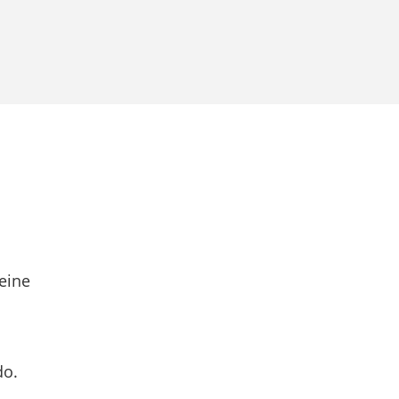
eine
do.