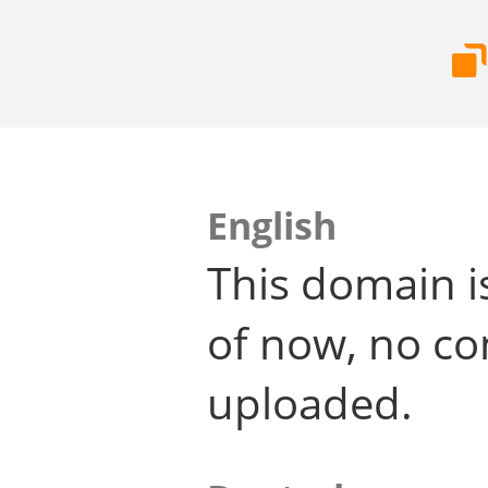
English
This domain i
of now, no co
uploaded.