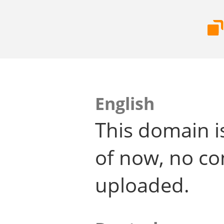
English
This domain i
of now, no co
uploaded.