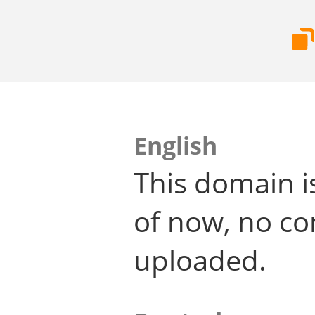
English
This domain i
of now, no co
uploaded.