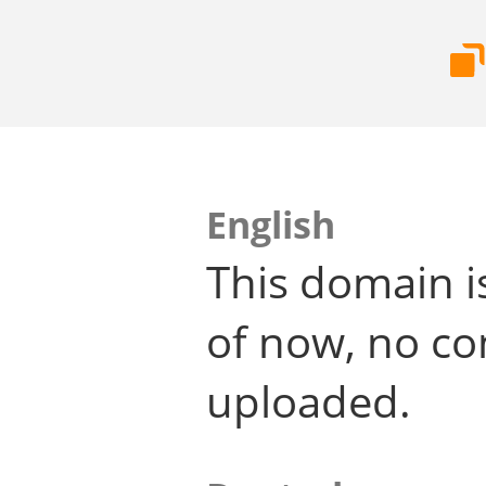
English
This domain i
of now, no co
uploaded.