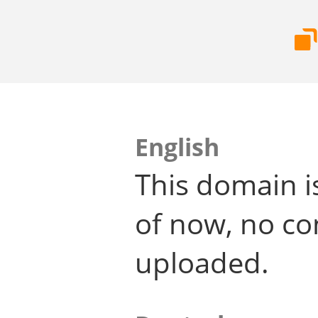
English
This domain i
of now, no co
uploaded.