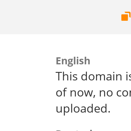
English
This domain i
of now, no co
uploaded.