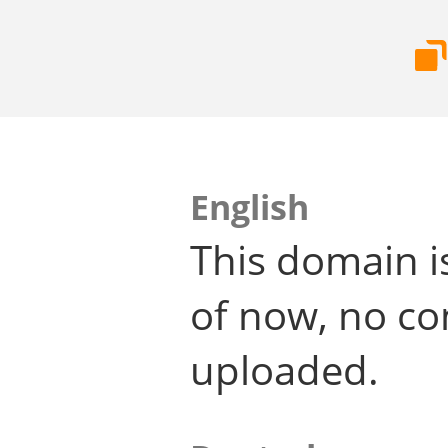
English
This domain i
of now, no co
uploaded.