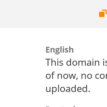
English
This domain i
of now, no co
uploaded.