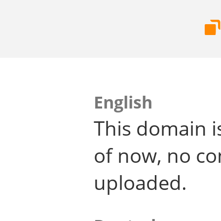
English
This domain i
of now, no co
uploaded.