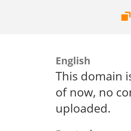
English
This domain i
of now, no co
uploaded.