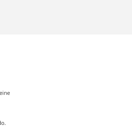
eine
do.