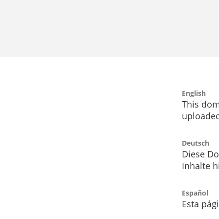
English
This dom
uploaded
Deutsch
Diese Do
Inhalte h
Español
Esta pág