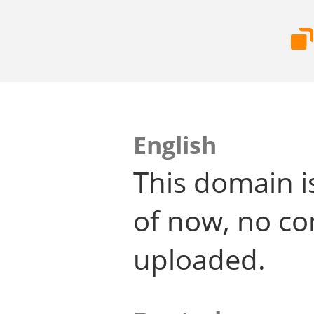
English
This domain i
of now, no co
uploaded.