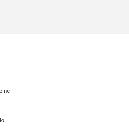
eine
do.