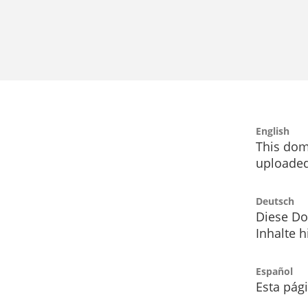
English
This dom
uploaded
Deutsch
Diese Do
Inhalte h
Español
Esta pág