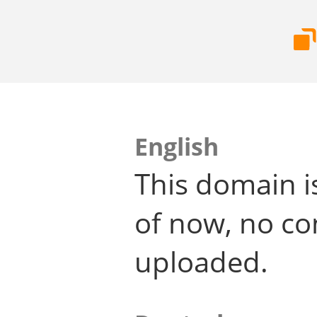
English
This domain i
of now, no co
uploaded.