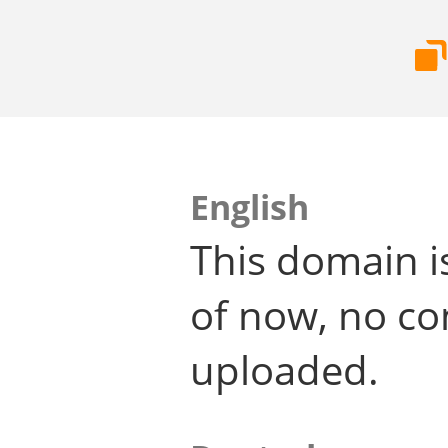
English
This domain i
of now, no co
uploaded.