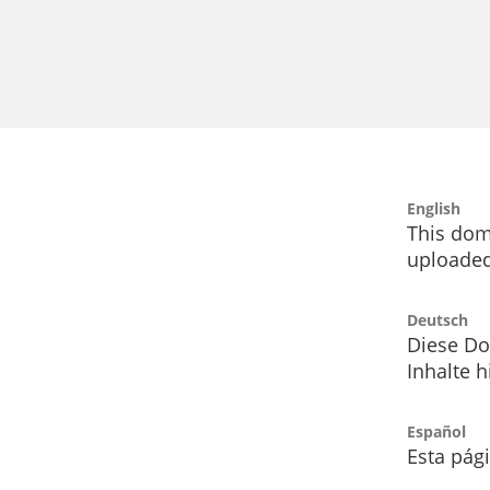
English
This dom
uploaded
Deutsch
Diese Do
Inhalte h
Español
Esta pág