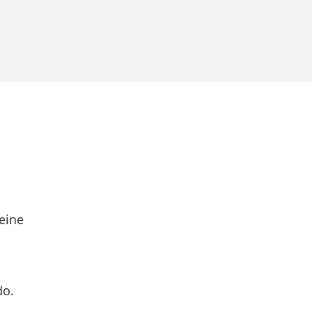
eine
do.