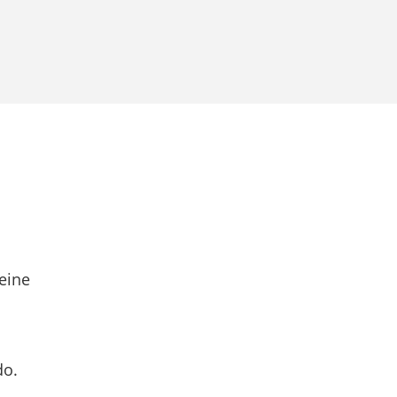
eine
do.