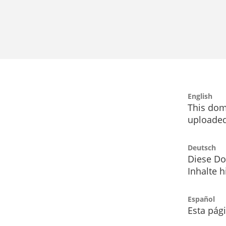
English
This dom
uploaded
Deutsch
Diese Do
Inhalte h
Español
Esta pág