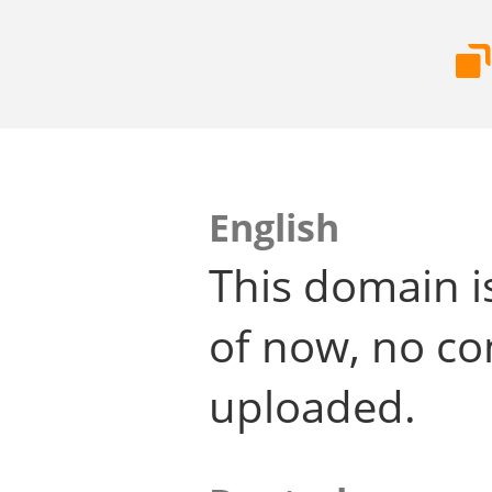
English
This domain i
of now, no co
uploaded.