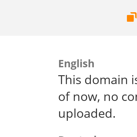
English
This domain i
of now, no co
uploaded.