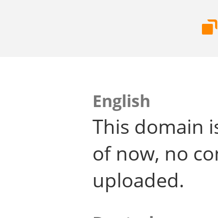
English
This domain i
of now, no co
uploaded.