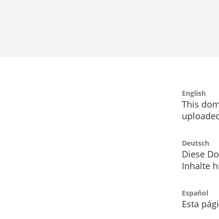
English
This dom
uploaded
Deutsch
Diese Do
Inhalte h
Español
Esta pág