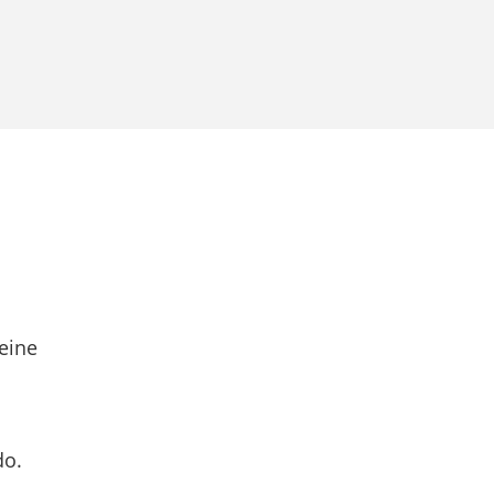
eine
do.