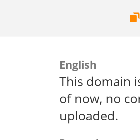
English
This domain i
of now, no co
uploaded.