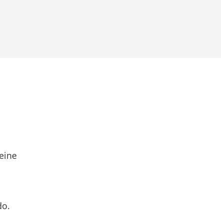
eine
do.