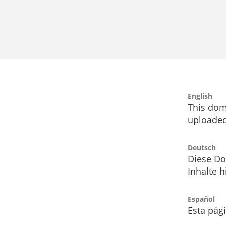
English
This dom
uploaded
Deutsch
Diese Do
Inhalte h
Español
Esta pág