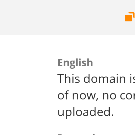
English
This domain i
of now, no co
uploaded.