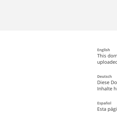
English
This dom
uploaded
Deutsch
Diese Do
Inhalte h
Español
Esta pág