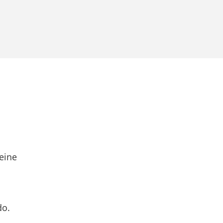
eine
do.